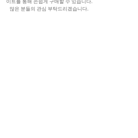
이트를 통해 손쉽게 구매할 수 있습니다. 
많은 분들의 관심 부탁드리겠습니다. 
0
0
45
コメントを追加…
소개
prohbot.com
명
Anushka Hande
팔로우
radhika kadam
팔로우