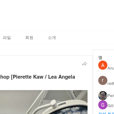
파일
회원
소개
명
An
hop [Pierette Kaw / Lea Angela
rad
Par
Gil